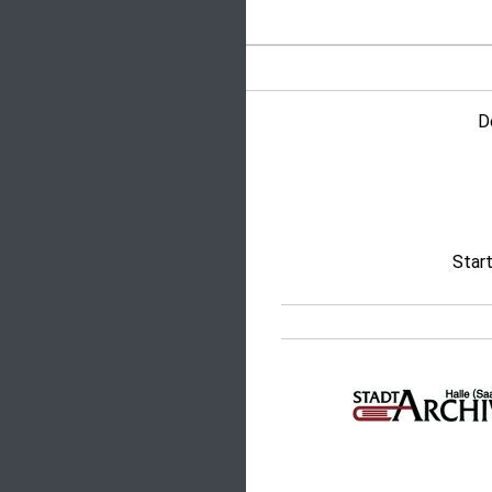
D
Star