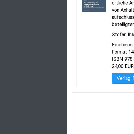
örtliche A
von Anhalt
aufschluss
beteiligte
Stefan Ihl
Erschiene
Format 148
ISBN 978
24,00 EUR
Verlag: