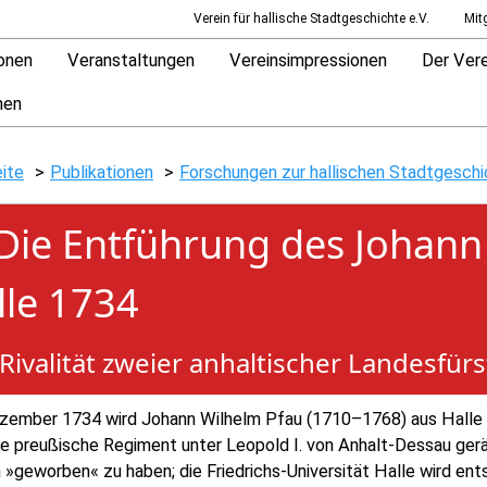
Verein für hallische Stadtgeschichte e.V.
Mit
ionen
Veranstaltungen
Vereinsimpressionen
Der Vere
hen
eite
Publikationen
Forschungen zur hallischen Stadtgesch
 Die Entführung des Johann
lle 1734
 Rivalität zweier anhaltischer Landesfür
zember 1734 wird Johann Wilhelm Pfau (1710–1768) aus Halle v
te preußische Regiment unter Leopold I. von Anhalt-Dessau gerä
»geworben« zu haben; die Friedrichs-Universität Halle wird ent