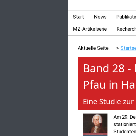
Start
News
Publikat
MZ-Artikelserie
Recherc
Aktuelle Seite:
Starts
Band 28 -
Pfau in Ha
Eine Studie zur
Am 29. De
stationier
Studenten 