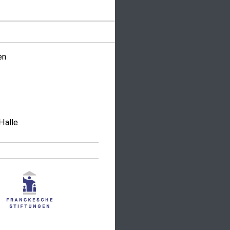
en
Halle