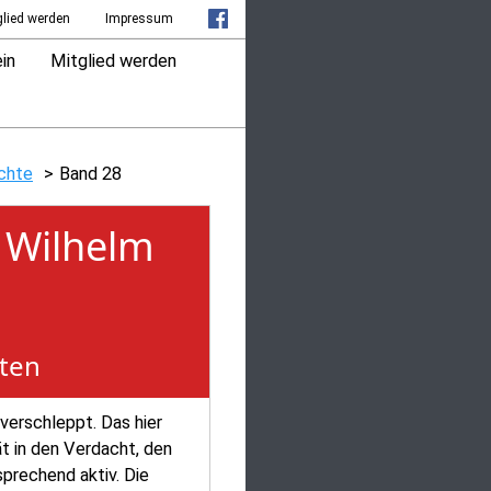
glied werden
Impressum
in
Mitglied werden
ichte
Band 28
 Wilhelm
sten
erschleppt. Das hier
t in den Verdacht, den
sprechend aktiv. Die