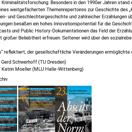
en Kriminalitätsforschung. Besonders in den 1990er Jahren stand
eines weitgefächerten Themenrepertoires zur Geschichte des „K
n- und Geschlechtergeschichte und zahlreicher Erzählungen üb
hungen besaßen ein hohes Innovationspotential für die Geschic
casts und Public History-Dokumentationen das Feld der Erzählu
eit großer Beliebtheit erfreuen. Seltener wird über den sozialrebe
“ reflektiert, der gesellschaftliche Veränderungen ermöglichte
Dr. Gerd Schwerhoff (TU Dresden)
. Katrin Moeller (MLU Halle-Wittenberg)
chiv